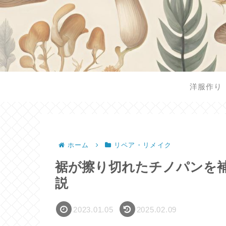
洋服作り
ホーム
リペア・リメイク
裾が擦り切れたチノパンを
説
2023.01.05
2025.02.09