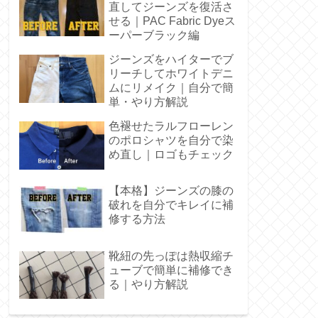
直してジーンズを復活さ
せる｜PAC Fabric Dyeス
ーパーブラック編
ジーンズをハイターでブ
リーチしてホワイトデニ
ムにリメイク｜自分で簡
単・やり方解説
色褪せたラルフローレン
のポロシャツを自分で染
め直し｜ロゴもチェック
【本格】ジーンズの膝の
破れを自分でキレイに補
修する方法
靴紐の先っぽは熱収縮チ
ューブで簡単に補修でき
る｜やり方解説