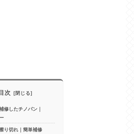
目次
補修したチノパン｜
ー
擦り切れ｜簡単補修