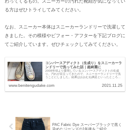
わってくるもの。スニーカーの汚れた靴紐が気になってい
る方はぜひトライしてみてください。
なお、スニーカー本体はスニーカーランドリーで洗濯して
きました。その模様やビフォー・アフターを下記ブログに
てご紹介しています。ぜひチェックしてみてください。
コンバースアディクト（生成り）をスニーカーラ
ンドリーで洗ってみた話｜超綺麗に
2008年頃より愛用しているコンバースアディクトの生成
り。汚れが目立ってきたので、スニーカーランドリーで洗
うことにしました。結果はおおむね満足といったところ。
流石にピカピカになったというワケにはいきませんが、汚
れはずいぶん落ちました。時々思...
www.benitengudake.com
2021.11.25
PAC Fabric Dye スーパーブラックで黒く
染めたジーンズの1年後をご紹介