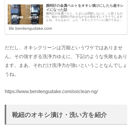
腕時計の金属ベルトをオキシ漬けにしたら超キレ
イになった話
腕時計の金属ベルト。たまには掃除しないと…と思うもの
の、細かい隙間の汚れがなかなか取れずにイライラします
よね。そんなおり、ふと「オキシクリーンに漬けてみよ
う」と思ったところ、コレが大正解。驚くほどに汚れが取
れ（写真に出せないくらい）、かなり...
life.benitengudake.com
だだし、オキシクリーンは万能というワケではありませ
ん。その強すぎる洗浄力ゆえに、下記のような失敗もあり
ます。まあ、それだけ洗浄力が強いということなんでしょ
うね。
https://www.benitengudake.com/oxiclean-ng/
靴紐のオキシ漬け・洗い方を紹介