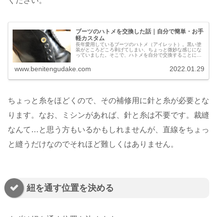
ください。
ブーツのハトメを交換した話｜自分で簡単・お手
軽カスタム
長年愛用しているブーツのハトメ（アイレット）。黒い塗
装がところどころ剥げてしまい、ちょっと微妙な感じにな
っていました。そこで、ハトメを自分で交換することに。
結果、ブーツが輝きを取り戻し、お気に入り度が大幅アッ
プしました。作業時間は1時間程度...
www.benitengudake.com
2022.01.29
ちょっと糸をほどくので、その補修用に針と糸が必要とな
ります。なお、ミシンがあれば、針と糸は不要です。裁縫
なんて…と思う方もいるかもしれませんが、直線をちょっ
と縫うだけなのでそれほど難しくはありません。
紐を通す位置を決める