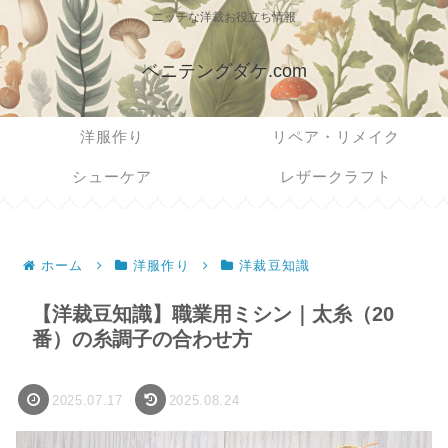
ニッチな洋裁お役立ち情報
ベニテングダケ.com
洋服作り
リペア・リメイク
シューケア
レザークラフト
ホーム
洋服作り
洋裁豆知識
【洋裁豆知識】職業用ミシン｜太糸（20
番）の糸調子の合わせ方
2025.07.17
2025.08.24